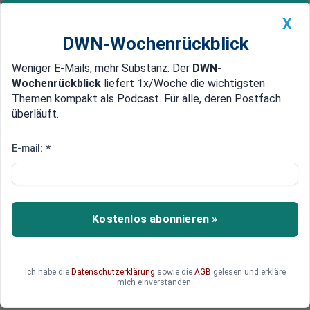
X
DWN-Wochenrückblick
Weniger E-Mails, mehr Substanz: Der
DWN-
Geldanlage Premium
Newsticker
MEIN DWN:
Wochenrückblick
liefert 1x/Woche die wichtigsten
Edelmetalle
DWN-Magazin
China
Themen kompakt als Podcast. Für alle, deren Postfach
überläuft.
DWN-Wochenrückblick
Auto Premium
BND-Gesetz verabscheidet
E-mail:
*
Neues Gesetz verbietet
Deutschland
Wirtschaftsspionage
Kostenlos abonnieren »
Das neue BND-Gesetz verbietet dem deutschen
Geheimdienst Wirtschaftsspionage. Die US-
Dienste dürfen dagegen weiter deutsche
Ich habe die
Datenschutzerklärung
sowie die
AGB
gelesen und erkläre
Unternehmen ausspionieren.
mich einverstanden.