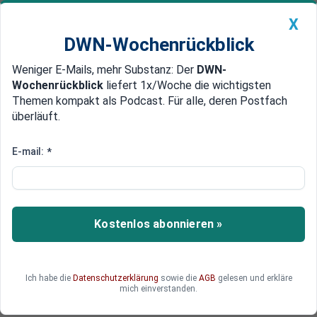
X
DWN-Wochenrückblick
Weniger E-Mails, mehr Substanz: Der
DWN-
Geldanlage Premium
Newsticker
MEIN DWN:
Wochenrückblick
liefert 1x/Woche die wichtigsten
Edelmetalle
DWN-Magazin
China
Themen kompakt als Podcast. Für alle, deren Postfach
überläuft.
DWN-Wochenrückblick
Auto Premium
Markt ist konsolidiert
E-mail:
*
Deutsche Bahn: Konkurrenz zu
Fernbus-Riese Flixbus
Die Deutsche Bahn und der Fernbusverkehr
Kostenlos abonnieren »
stehen in Konkurrenz zueinander. Besonders
Flixbus mit seinen niedrigen Tickets ist kaum zu
überbieten.
Ich habe die
Datenschutzerklärung
sowie die
AGB
gelesen und erkläre
mich einverstanden.