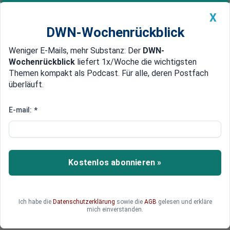
X
DWN-Wochenrückblick
Weniger E-Mails, mehr Substanz: Der
DWN-
Geldanlage Premium
Newsticker
MEIN DWN:
Wochenrückblick
liefert 1x/Woche die wichtigsten
Edelmetalle
DWN-Magazin
China
Themen kompakt als Podcast. Für alle, deren Postfach
überläuft.
DWN-Wochenrückblick
Auto Premium
1,7 Millionen Kunden
E-mail:
*
Telekom-Konzern zieht bei Host
Europe den Kürzeren
Kostenlos abonnieren »
Deutsche Wirtschaftsnachrichten
Ich habe die
Datenschutzerklärung
sowie die
AGB
gelesen und erkläre
mich einverstanden.
1 min
06.12.2016 13:55
Lesezeit: