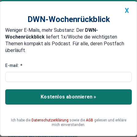
X
DWN-Wochenrückblick
Weniger E-Mails, mehr Substanz: Der
DWN-
Geldanlage Premium
Newsticker
MEIN DWN:
Wochenrückblick
liefert 1x/Woche die wichtigsten
Edelmetalle
DWN-Magazin
China
Themen kompakt als Podcast. Für alle, deren Postfach
überläuft.
DWN-Wochenrückblick
Auto Premium
Interesse anderer Branchen
E-mail:
*
Deutsche Bahn überzeugt mit
neuem Tarifmodell
Laut Experten ist der ausgehandelte Vertrag der
Kostenlos abonnieren »
Deutschen Bahn mit der EVG ein Novum. Die
Beschäftigten können Lohn in Urlaub wandeln.
Ich habe die
Datenschutzerklärung
sowie die
AGB
gelesen und erkläre
mich einverstanden.
Deutsche Wirtschaftsnachrichten