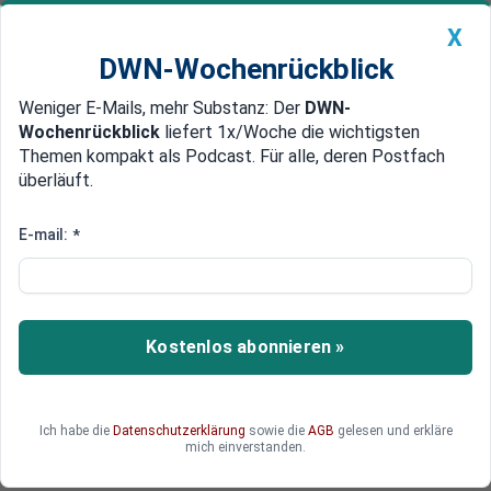
X
DWN-Wochenrückblick
Weniger E-Mails, mehr Substanz: Der
DWN-
Geldanlage Premium
Newsticker
MEIN DWN:
Wochenrückblick
liefert 1x/Woche die wichtigsten
Edelmetalle
DWN-Magazin
China
Themen kompakt als Podcast. Für alle, deren Postfach
überläuft.
DWN-Wochenrückblick
Auto Premium
Weitere Hacks angekündigt
E-mail:
*
Bilderberg-Website gehackt,
Drohung an die Eliten
Die Website der Bilderberger wurde von Hackern
Kostenlos abonnieren »
gekapert. In einer Botschaft werden die Eliten
aufgefordert, im kommenden Jahr wirklich zum
Wohl der Menschheit tätig zu werden.
Ich habe die
Datenschutzerklärung
sowie die
AGB
gelesen und erkläre
mich einverstanden.