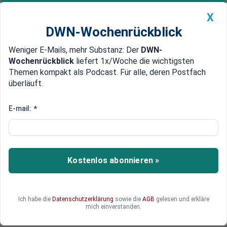
X
DWN-Wochenrückblick
Weniger E-Mails, mehr Substanz: Der
DWN-
Geldanlage Premium
Newsticker
MEIN DWN:
Wochenrückblick
liefert 1x/Woche die wichtigsten
Edelmetalle
DWN-Magazin
China
Themen kompakt als Podcast. Für alle, deren Postfach
überläuft.
DWN-Wochenrückblick
Auto Premium
Meinungsfreiheit eingeschränkt
E-mail:
*
Ukraine beschließt Gesetz zum
Verbot von russischen Büchern
Die Ukraine will Bücher verbieten, die Russland
Kostenlos abonnieren »
loben, totalitäre Ideen vertreten oder zum Sturz
der Regierung aufrufen. Es ist unklar, wo die
Grenze zur legitimen Kritik an der Regierung
Ich habe die
Datenschutzerklärung
sowie die
AGB
gelesen und erkläre
verläuft.
mich einverstanden.