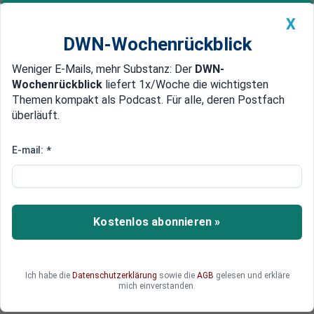
X
DWN-Wochenrückblick
Weniger E-Mails, mehr Substanz: Der
DWN-
Geldanlage Premium
Newsticker
MEIN DWN:
Wochenrückblick
liefert 1x/Woche die wichtigsten
Edelmetalle
DWN-Magazin
China
Themen kompakt als Podcast. Für alle, deren Postfach
überläuft.
DWN-Wochenrückblick
Auto Premium
Bosnien als Vorbild
E-mail:
*
US-Plan zur Teilung Syriens kann
neue Fluchtbewegung auslösen
Die Denkfabrik des Pentagon will Syrien nach
Kostenlos abonnieren »
dem Vorbild Bosniens aufteilen. Die Folge wären
ethnische Säuberungen und neue, massive
Fluchtbewegungen.
Ich habe die
Datenschutzerklärung
sowie die
AGB
gelesen und erkläre
mich einverstanden.