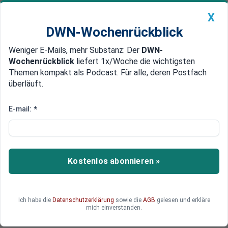
X
DWN-Wochenrückblick
Weniger E-Mails, mehr Substanz: Der
DWN-
Geldanlage Premium
Newsticker
MEIN DWN:
Wochenrückblick
liefert 1x/Woche die wichtigsten
Edelmetalle
DWN-Magazin
China
Themen kompakt als Podcast. Für alle, deren Postfach
überläuft.
DWN-Wochenrückblick
Auto Premium
Falschmeldungen und Blasphemie
E-mail:
*
Deutschland und Pakistan
verschärfen Kontrolle im
Internet
Kostenlos abonnieren »
In Deutschland sollen im Internet „strafbare Fake
News“ verboten werden. Pakistan verbietet
„blasphemische Inhalte“.
Ich habe die
Datenschutzerklärung
sowie die
AGB
gelesen und erkläre
mich einverstanden.