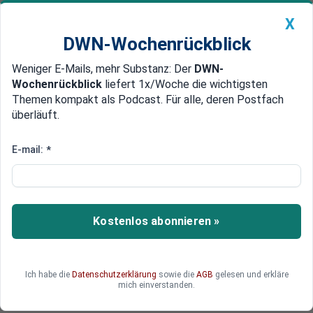
X
DWN-Wochenrückblick
Weniger E-Mails, mehr Substanz: Der
DWN-
Geldanlage Premium
Newsticker
MEIN DWN:
Wochenrückblick
liefert 1x/Woche die wichtigsten
Edelmetalle
DWN-Magazin
China
Themen kompakt als Podcast. Für alle, deren Postfach
überläuft.
DWN-Wochenrückblick
Auto Premium
Gegen Extremisten
E-mail:
*
AfD: Petry will Antirassismus ins
Grundsatzprogramm schreiben
AfD: Petry will Antirassismus ins
Kostenlos abonnieren »
Grundsatzprogramm schreiben
Ich habe die
Datenschutzerklärung
sowie die
AGB
gelesen und erkläre
mich einverstanden.
Deutsche Wirtschaftsnachrichten