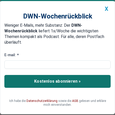
X
DWN-Wochenrückblick
Weniger E-Mails, mehr Substanz: Der
DWN-
Geldanlage Premium
Newsticker
MEIN DWN:
Wochenrückblick
liefert 1x/Woche die wichtigsten
Edelmetalle
DWN-Magazin
China
Themen kompakt als Podcast. Für alle, deren Postfach
überläuft.
DWN-Wochenrückblick
Auto Premium
Chancen für Außenseiter
E-mail:
*
Egal wer gewinnt: Frankreichs
Probleme sind Sprengsatz für
die EU
Kostenlos abonnieren »
Frankreichs Probleme sind ein Sprengsatz für die
EU. Es wäre eine Illusion zu glauben, dass nur der
Richtige die Wahl gewinnen muss.
Ich habe die
Datenschutzerklärung
sowie die
AGB
gelesen und erkläre
mich einverstanden.