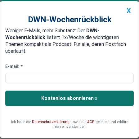
X
DWN-Wochenrückblick
Weniger E-Mails, mehr Substanz: Der
DWN-
Geldanlage Premium
Newsticker
MEIN DWN:
Wochenrückblick
liefert 1x/Woche die wichtigsten
Edelmetalle
DWN-Magazin
China
Themen kompakt als Podcast. Für alle, deren Postfach
überläuft.
DWN-Wochenrückblick
Auto Premium
Nachhaltiges Konzept
E-mail:
*
Schutz der Umwelt: Volkswagen
baut Produktion komplett um
Die Marke Volkswagen baut ihre Produktion
Kostenlos abonnieren »
grundlegend um. Die ursprünglich bis 2018 zu
erreichenden Einsparziele wurden bereits jetzt
erreicht und deshalb erhöht.
Ich habe die
Datenschutzerklärung
sowie die
AGB
gelesen und erkläre
mich einverstanden.