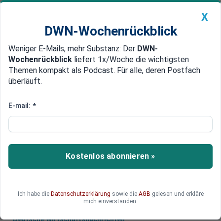
X
DWN-Wochenrückblick
Weniger E-Mails, mehr Substanz: Der
DWN-
Geldanlage Premium
Newsticker
MEIN DWN:
Wochenrückblick
liefert 1x/Woche die wichtigsten
Edelmetalle
DWN-Magazin
China
Themen kompakt als Podcast. Für alle, deren Postfach
überläuft.
DWN-Wochenrückblick
Auto Premium
Erneute Verschärfung
E-mail:
*
Emirate sperren Flughäfen für
Staatsbürger von Katar
Die Vereinigten Arabischen Emirate verbieten
Kostenlos abonnieren »
allen Bewohnern Katars, ihre beiden Drehkreuze
Dubai und Abu Dhabi zu nutzen.
Ich habe die
Datenschutzerklärung
sowie die
AGB
gelesen und erkläre
mich einverstanden.
Deutsche Wirtschaftsnachrichten