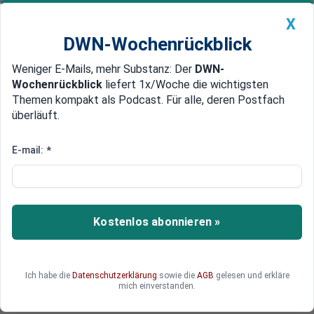
X
DWN-Wochenrückblick
Weniger E-Mails, mehr Substanz: Der
DWN-
Geldanlage Premium
Newsticker
MEIN DWN:
Wochenrückblick
liefert 1x/Woche die wichtigsten
Edelmetalle
DWN-Magazin
China
Themen kompakt als Podcast. Für alle, deren Postfach
überläuft.
DWN-Wochenrückblick
Auto Premium
Verdächtiger entkommt
E-mail:
*
Ukraine: Bombenanschlag auf
Gelände der US-Botschaft
In Kiew wurde ein Anschlag auf die US-Botschaft
Kostenlos abonnieren »
verübt. Die Hintergründe sind unklar.
Ich habe die
Datenschutzerklärung
sowie die
AGB
gelesen und erkläre
mich einverstanden.
Deutsche Wirtschaftsnachrichten