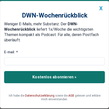
X
DWN-Wochenrückblick
Weniger E-Mails, mehr Substanz: Der
DWN-
Geldanlage Premium
Newsticker
MEIN DWN:
Wochenrückblick
liefert 1x/Woche die wichtigsten
Edelmetalle
DWN-Magazin
China
Themen kompakt als Podcast. Für alle, deren Postfach
überläuft.
DWN-Wochenrückblick
Auto Premium
„Nacht- und Nebel-Aktion“
E-mail:
*
Banken-Krise Italien: Börsen
erleichtert, deutsche Politiker
empört
Kostenlos abonnieren »
Die Abwehr eines Banken-Crashs in Italien hat an
den Börsen für Erleichterung gesorgt. Deutsche
Politiker übten dagegen scharfe Kritik an der
Ich habe die
Datenschutzerklärung
sowie die
AGB
gelesen und erkläre
„Nacht- und Nebel-Aktion“, die den italienischen
mich einverstanden.
Steuerzahler 17 Milliarden Euro kosten.