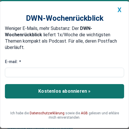
X
DWN-Wochenrückblick
Weniger E-Mails, mehr Substanz: Der
DWN-
Geldanlage Premium
Newsticker
MEIN DWN:
Wochenrückblick
liefert 1x/Woche die wichtigsten
Edelmetalle
DWN-Magazin
China
Themen kompakt als Podcast. Für alle, deren Postfach
überläuft.
DWN-Wochenrückblick
Auto Premium
NASA-Technologie
E-mail:
*
Start-up will Polizei mit Body-
Cams ausstatten
Mit live-geschalteten Kameras sollen Polizisten
Kostenlos abonnieren »
künftig gezielter nach verdächtigen oder
vermissten Personen suchen können.
Ich habe die
Datenschutzerklärung
sowie die
AGB
gelesen und erkläre
mich einverstanden.
Deutsche Wirtschaftsnachrichten