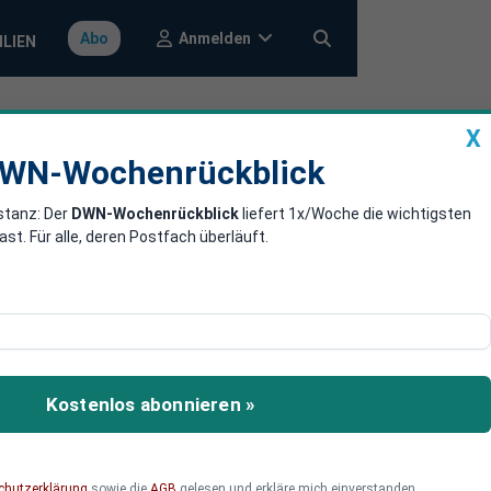
Anmelden
Abo
ILIEN
X
a
DWN-Wochenrückblick
WN-Wochenrückblick
stanz: Der
DWN-Wochenrückblick
liefert 1x/Woche die wichtigsten
 mit allen
. Für alle, deren Postfach überläuft.
onien mit allen Mitteln
Kostenlos abonnieren »
chutzerklärung
sowie die
AGB
gelesen und erkläre mich einverstanden.