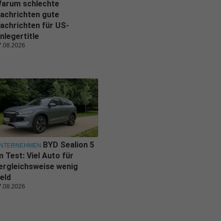
arum schlechte
achrichten gute
achrichten für US-
nlegertitle
7.08.2026
BYD Sealion 5
NTERNEHMEN
m Test: Viel Auto für
ergleichsweise wenig
eld
7.08.2026