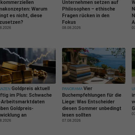
 kommerziellen
Unternehmen setzen auf
W
imakonzepten: Warum
Philosophen – ethische
N
ingt es nicht, diese
Fragen rücken in den
N
zusetzen?
Fokus
A
8.2026
08.08.2026
0
Goldpreis aktuell
Vier
ANZEN
PANORAMA
U
ftig im Plus: Schwache
Buchempfehlungen für die
i
-Arbeitsmarktdaten
Liege: Was Entscheider
v
iben Goldpreis-
diesen Sommer unbedingt
G
0
wicklung an
lesen sollten
8.2026
07.08.2026