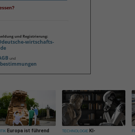
gessen?
meldung und Registrierung:
@deutsche-wirtschafts-
.de
AGB
und
zbestimmungen
Europa ist führend
KI-
ITIK
TECHNOLOGIE
F