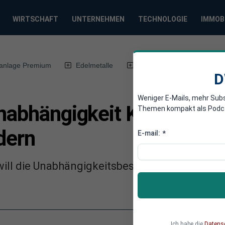
WIRTSCHAFT
UNTERNEHMEN
TECHNOLOGIE
IMMOB
anlage Premium
Edelmetalle
DWN-Magazin
Chin
D
Weniger E-Mails, mehr Sub
nabhängigkeit Kataloniens
Themen kompakt als Podcast
dern
E-mail:
*
ill die Unabhängigkeitsbestrebungen in Katal
Ich habe die
Datens