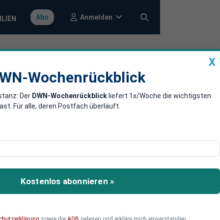
Anmelden
Abo
ILIEN
X
a
DWN-Wochenrückblick
WN-Wochenrückblick
stanz: Der
DWN-Wochenrückblick
liefert 1x/Woche die wichtigsten
rbaren
. Für alle, deren Postfach überläuft.
herung erneuerbarer
Kostenlos abonnieren »
chutzerklärung
sowie die
AGB
gelesen und erkläre mich einverstanden.