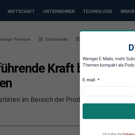
WIRTSCHAFT
UNTERNEHMEN
TECHNOLOGIE
IMMOB
anlage Premium
Edelmetalle
DWN-Magazin
Chin
D
Weniger E-Mails, mehr Sub
führende Kraft bei erneue
Themen kompakt als Podcast
den
E-mail:
*
zitäten im Bereich der Produktion und Speic
Ich habe die
Datens