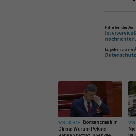
Hilfe bei der An
leserservice
nachrichten
Es gelten unsere
Datenschut
Börsencrash in
WIRTSCHAFT
WIR
China: Warum Peking
Nie
Banken rettet, aber die
wil