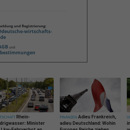
meldung und Registrierung:
@deutsche-wirtschafts-
.de
AGB
und
zbestimmungen
Rhein-
Adieu Frankreich,
TSCHAFT
FINANZEN
U
drigwasser: Minister
adieu Deutschland: Wohin
i
l Lkw-Fahrverbot an
Europas Reiche ziehen
v