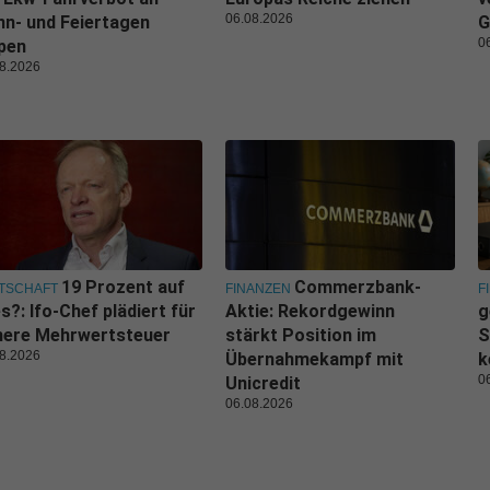
06.08.2026
n- und Feiertagen
G
0
pen
8.2026
19 Prozent auf
Commerzbank-
TSCHAFT
FINANZEN
F
es?: Ifo-Chef plädiert für
Aktie: Rekordgewinn
g
here Mehrwertsteuer
stärkt Position im
S
8.2026
Übernahmekampf mit
k
0
Unicredit
06.08.2026