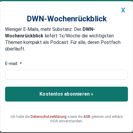
X
DWN-Wochenrückblick
Weniger E-Mails, mehr Substanz: Der
DWN-
Geldanlage Premium
Newsticker
MEIN DWN:
Wochenrückblick
liefert 1x/Woche die wichtigsten
Edelmetalle
DWN-Magazin
China
Themen kompakt als Podcast. Für alle, deren Postfach
überläuft.
DWN-Wochenrückblick
Auto Premium
Italiens Position gestärkt
E-mail:
*
EU-Rat fährt der EZB beim
Kampf gegen faule Kredite in die
Parade
Kostenlos abonnieren »
Die Juristen des EU-Rats sind der Auffassung,
dass die EZB nicht berechtigt ist, Leitlinien gegen
faule Kredite zu erstellen.
Ich habe die
Datenschutzerklärung
sowie die
AGB
gelesen und erkläre
mich einverstanden.