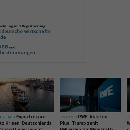
meldung und Registrierung:
@deutsche-wirtschafts-
.de
AGB
und
zbestimmungen
Exportrekord
RWE-Aktie im
TSCHAFT
FINANZEN
F
tz Krisen: Deutschlands
Plus: Trump zahlt
W
tschaft überrascht
Milliarden für Windkraft-
s