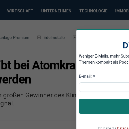
WIRTSCHAFT
UNTERNEHMEN
TECHNOLOGIE
IMMOB
anlage Premium
Edelmetalle
DWN-Magazin
Chin
D
Weniger E-Mails, mehr Sub
ibt bei Atomkraft: Wollen 
Themen kompakt als Podcast
werden
E-mail:
*
m großen Gewinner des Klimaschutzes werden
ignal.
Ich habe die
Datens