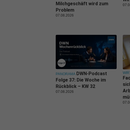
Milchgeschäft wird zum
07.0
Problem
07.08.2026
WIR
DWN-Podcast
PANORAMA
Fa
Folge 37: Die Woche im
sic
Rückblick – KW 32
Ar
07.08.2026
mü
07.0