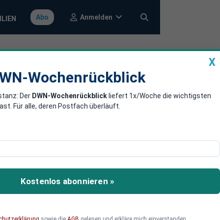
Anmelden
Abo
ILIEN
X
a
DWN-Wochenrückblick
WN-Wochenrückblick
stanz: Der
DWN-Wochenrückblick
liefert 1x/Woche die wichtigsten
nicht wie
. Für alle, deren Postfach überläuft.
. Frankreichs Präsident
Kostenlos abonnieren »
chutzerklärung
sowie die
AGB
gelesen und erkläre mich einverstanden.