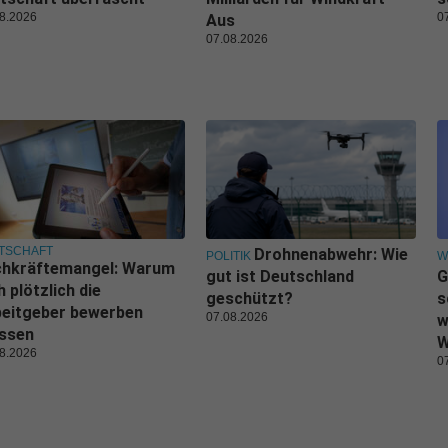
8.2026
0
Aus
07.08.2026
TSCHAFT
Drohnenabwehr: Wie
POLITIK
W
chkräftemangel: Warum
gut ist Deutschland
G
h plötzlich die
geschützt?
s
beitgeber bewerben
07.08.2026
w
ssen
W
8.2026
0