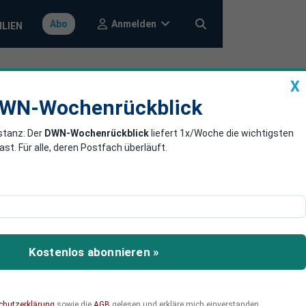
Anmelden
Abo
ILIEN
X
a
DWN-Wochenrückblick
WN-Wochenrückblick
stanz: Der
DWN-Wochenrückblick
liefert 1x/Woche die wichtigsten
spruch
. Für alle, deren Postfach überläuft.
Afghanen hat das
 erteilte Aufnahmezusagen
Kostenlos abonnieren »
ss könnte weitreichende
d stellt die Haltung der
chutzerklärung
sowie die
AGB
gelesen und erkläre mich einverstanden.