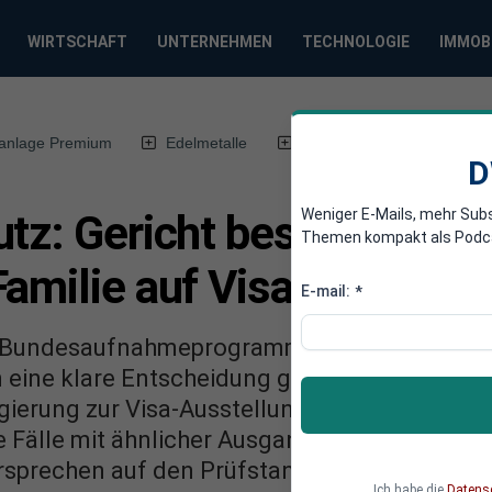
WIRTSCHAFT
UNTERNEHMEN
TECHNOLOGIE
IMMOB
anlage Premium
Edelmetalle
DWN-Magazin
Chin
D
Weniger E-Mails, mehr Sub
tz: Gericht bestätigt An
Themen kompakt als Podcast
amilie auf Visa
E-mail:
*
es Bundesaufnahmeprogramms für gefährdete 
n eine klare Entscheidung getroffen: Bereits
gierung zur Visa-Ausstellung. Dieser Beschlu
Fälle mit ähnlicher Ausgangslage haben – un
rsprechen auf den Prüfstand.
Ich habe die
Datens