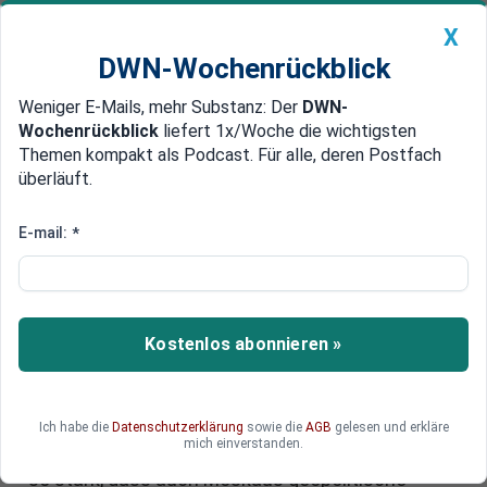
X
DWN-Wochenrückblick
Weniger E-Mails, mehr Substanz: Der
DWN-
Geldanlage Premium
Newsticker
MEIN DWN:
Wochenrückblick
liefert 1x/Woche die wichtigsten
Edelmetalle
DWN-Magazin
China
Themen kompakt als Podcast. Für alle, deren Postfach
überläuft.
DWN-Wochenrückblick
Auto Premium
Iran nach US-Angriffen: Verliert
E-mail:
*
Russland strategischen
Einfluss?
Kostenlos abonnieren »
Die Angriffe auf Iran erschüttern das
Machtgefüge der autoritären Allianz aus
Russland, China und Nordkorea und verschieben
zugleich die strategische Ausgangslage im
Ich habe die
Datenschutzerklärung
sowie die
AGB
gelesen und erkläre
mich einverstanden.
Ukrainekrieg. Schwächt die Eskalation Teheran
so stark, dass auch Moskaus geopolitische