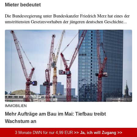
Mieter bedeutet
Die Bundesregierung unter Bundeskanzler Friedrich Merz hat eines der
umstrittensten Gesetzesvorhaben der jüngeren deutschen Geschichte...
IMMOBILIEN
Mehr Aufträge am Bau im Mai: Tiefbau treibt
Wachstum an
Das deutsche Bauhauptgewerbe verzeichnet für den Monat Mai ein
3 Monate DWN für nur 4,99 EUR
>> Ja, ich will Zugang >>