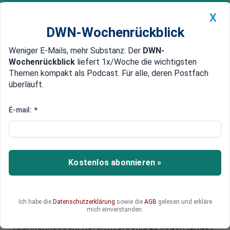
X
DWN-Wochenrückblick
Weniger E-Mails, mehr Substanz: Der
DWN-
Geldanlage Premium
Newsticker
MEIN DWN:
Wochenrückblick
liefert 1x/Woche die wichtigsten
Edelmetalle
DWN-Magazin
China
Themen kompakt als Podcast. Für alle, deren Postfach
überläuft.
DWN-Wochenrückblick
Auto Premium
Finanznöte in der Pflege: Pflege-
E-mail:
*
Ausgaben steigen weiter -
Defizite werden größer
Kostenlos abonnieren »
Die Pflegeversicherung ist im vergangenen Jahr
nur knapp an einem Defizit vorbeigeschrammt.
Und die Ausgaben steigen weiter: "Bei der
Pflegeversicherung brennt die Hütte", sagte der
Ich habe die
Datenschutzerklärung
sowie die
AGB
gelesen und erkläre
mich einverstanden.
Chef des Spitzenverbands der gesetzlichen
Krankenkassen. Reformvorschläge liegen längst