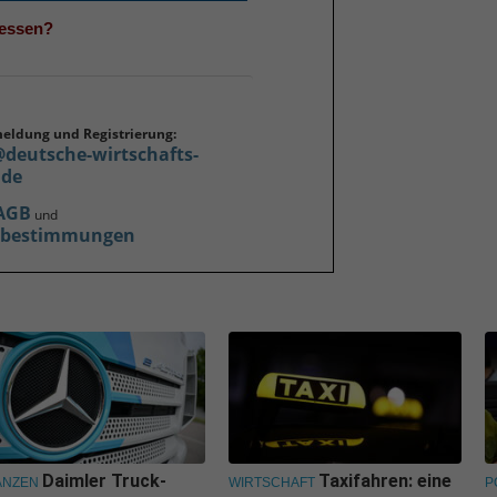
gessen?
meldung und Registrierung:
@deutsche-wirtschafts-
.de
AGB
und
zbestimmungen
Daimler Truck-
Taxifahren: eine
ANZEN
WIRTSCHAFT
P