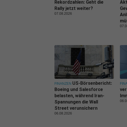
Rekordzahlen: Geht die
Akt
Rally jetzt weiter?
Ge
07.08.2026
Anl
mü
07.0
US-Börsenbericht:
FINANZEN
FIN
Boeing und Salesforce
ver
belasten, während Iran-
Imm
06.0
Spannungen die Wall
Street verunsichern
06.08.2026