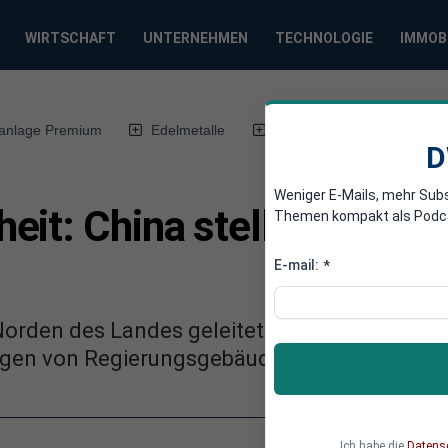
WIRTSCHAFT
UNTERNEHMEN
TECHNOLOGIE
IMMOB
anlage Premium
Edelmetalle
DWN-Magazin
Chin
D
Weniger E-Mails, mehr Sub
eit: China stellt Heizun
Themen kompakt als Podcast
E-mail:
*
Norden des Landes geleitet wird, werden in d
ngen von Regierungsgebäuden abgestellt.
Ich habe die
Datens