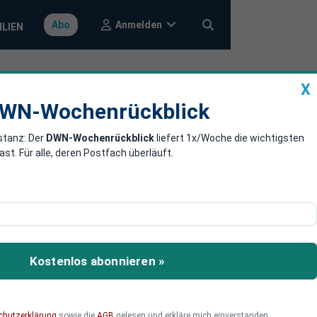
Anmelden
Abo
ILIEN
X
a
DWN-Wochenrückblick
WN-Wochenrückblick
stanz: Der
DWN-Wochenrückblick
liefert 1x/Woche die wichtigsten
g von Behörden
. Für alle, deren Postfach überläuft.
er südchinesischen
Kostenlos abonnieren »
chutzerklärung
sowie die
AGB
gelesen und erkläre mich einverstanden.