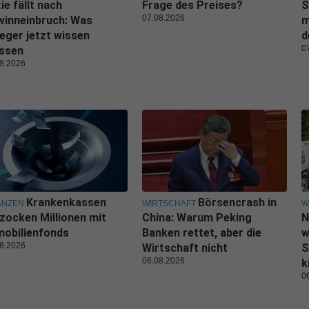
ie fällt nach
Frage des Preises?
S
07.08.2026
winneinbruch: Was
m
eger jetzt wissen
d
0
ssen
8.2026
Krankenkassen
Börsencrash in
ANZEN
WIRTSCHAFT
W
zocken Millionen mit
China: Warum Peking
N
obilienfonds
Banken rettet, aber die
w
8.2026
Wirtschaft nicht
S
06.08.2026
k
0