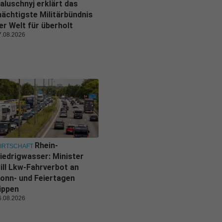
aluschnyj erklärt das
ächtigste Militärbündnis
er Welt für überholt
7.08.2026
Rhein-
IRTSCHAFT
iedrigwasser: Minister
ill Lkw-Fahrverbot an
onn- und Feiertagen
ippen
6.08.2026