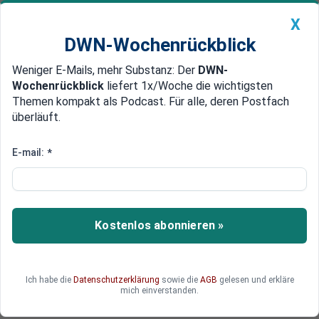
X
DWN-Wochenrückblick
Weniger E-Mails, mehr Substanz: Der
DWN-
Geldanlage Premium
Newsticker
MEIN DWN:
Wochenrückblick
liefert 1x/Woche die wichtigsten
Edelmetalle
DWN-Magazin
China
Themen kompakt als Podcast. Für alle, deren Postfach
überläuft.
DWN-Wochenrückblick
Auto Premium
Wachstum durch Schulden
E-mail:
*
Schulden-Krise in China würde
deutsche Wirtschaft schwer
treffen
Kostenlos abonnieren »
Die Verschuldung chinesischer Unternehmen
erreicht einen Höchststand. Die deutsche
Wirtschaft hat von der Kreditaufnahme profitiert.
Ich habe die
Datenschutzerklärung
sowie die
AGB
gelesen und erkläre
mich einverstanden.