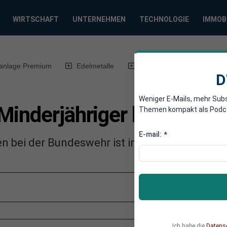
WIRTSCHAFT
UNTERNEHMEN
TECHNOLOGIE
IMMOB
anlage Premium
Edelmetalle
DWN-Magazin
Chin
D
Weniger E-Mails, mehr Sub
Minderjähriger bei der B
Themen kompakt als Podcast
E-mail:
*
en bei der Bundeswehr ist in den vergangenen
Ich habe die
Datens