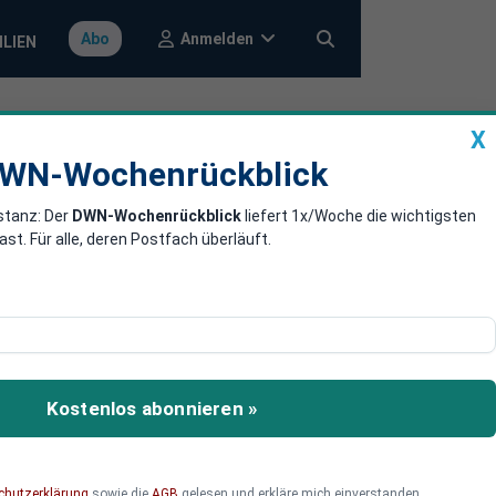
Anmelden
Abo
ILIEN
X
a
DWN-Wochenrückblick
WN-Wochenrückblick
stanz: Der
DWN-Wochenrückblick
liefert 1x/Woche die wichtigsten
undeswehr
. Für alle, deren Postfach überläuft.
 Jahren stark gestiegen.
Kostenlos abonnieren »
chutzerklärung
sowie die
AGB
gelesen und erkläre mich einverstanden.