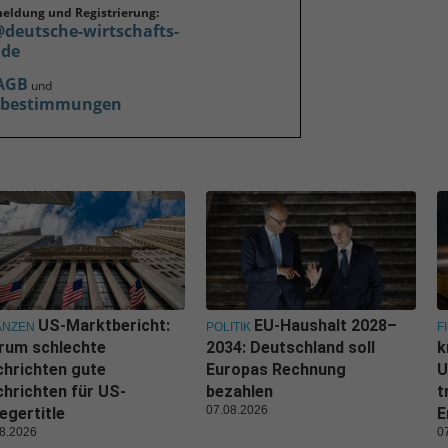
meldung und Registrierung:
@deutsche-wirtschafts-
.de
AGB
und
zbestimmungen
US-Marktbericht:
EU-Haushalt 2028–
ANZEN
POLITIK
F
rum schlechte
2034: Deutschland soll
k
hrichten gute
Europas Rechnung
U
hrichten für US-
bezahlen
t
07.08.2026
egertitle
E
8.2026
0