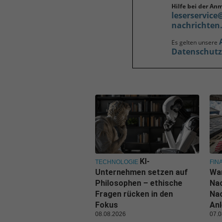
Hilfe bei der An
leserservice
nachrichten
Es gelten unsere
Datenschut
KI-
TECHNOLOGIE
FIN
Unternehmen setzen auf
Wa
Philosophen – ethische
Nac
Fragen rücken in den
Nac
Fokus
Anl
08.08.2026
07.0