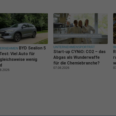
UNTERNEHMENSPORTRÄT
W
BYD Sealion 5
TERNEHMEN
Start-up CYNiO: CO2 – das
R
Test: Viel Auto für
Abgas als Wunderwaffe
r
gleichsweise wenig
für die Chemiebranche?
w
d
07.08.2026
0
8.2026