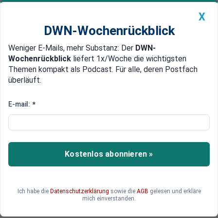
X
DWN-Wochenrückblick
Weniger E-Mails, mehr Substanz: Der
DWN-
Geldanlage Premium
Newsticker
MEIN DWN:
Wochenrückblick
liefert 1x/Woche die wichtigsten
Edelmetalle
DWN-Magazin
China
Themen kompakt als Podcast. Für alle, deren Postfach
überläuft.
DWN-Wochenrückblick
Auto Premium
Turbulenzen an den Märkten
E-mail:
*
Griechenland verschiebt Anleihe-
Emission
Griechenland hat seine Rückkehr an die
Kostenlos abonnieren »
Kapitalmärkte verschoben.
Ich habe die
Datenschutzerklärung
sowie die
AGB
gelesen und erkläre
mich einverstanden.
Deutsche Wirtschaftsnachrichten