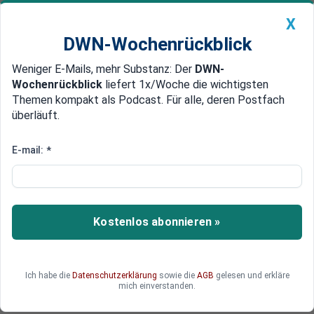
X
DWN-Wochenrückblick
Weniger E-Mails, mehr Substanz: Der
DWN-
Geldanlage Premium
Newsticker
MEIN DWN:
Wochenrückblick
liefert 1x/Woche die wichtigsten
Edelmetalle
DWN-Magazin
China
Themen kompakt als Podcast. Für alle, deren Postfach
überläuft.
DWN-Wochenrückblick
Auto Premium
Verdächtige Substanz
E-mail:
*
Trump-Schwiegertochter nach
verdächtigem Brief im
Krankenhaus
Kostenlos abonnieren »
Vanessa Trump ist vorsorglich in ein
Krankenhaus eingeliefert worden, nachdem sie
einen Brief mit einer verdächtigen Substanz
Ich habe die
Datenschutzerklärung
sowie die
AGB
gelesen und erkläre
geöffnet hatte.
mich einverstanden.