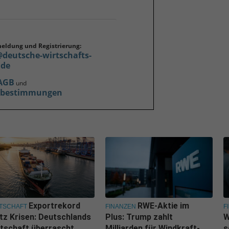
meldung und Registrierung:
@deutsche-wirtschafts-
.de
AGB
und
zbestimmungen
Exportrekord
RWE-Aktie im
TSCHAFT
FINANZEN
F
tz Krisen: Deutschlands
Plus: Trump zahlt
W
tschaft überrascht
Milliarden für Windkraft-
s