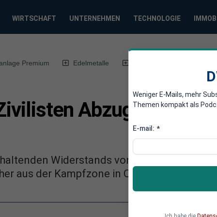
WIRTSCHAFT
UNTERNEHMEN
TECHNOLOGIE
IMMOB
anlage Premium
Edelmetalle
DWN-Magazin
Chin
D
Weniger E-Mails, mehr Sub
Zivilisten Abzug aus Ost
Themen kompakt als Podcast
E-mail:
*
anhaltenden Widerstands von verschiedenen S
sicher aus der Kampfzone in Ost-Ghouta gebra
Ich habe die
Datens