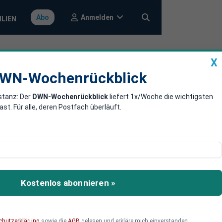
Anmelden
Abo
ILIEN
X
a
DWN-Wochenrückblick
WN-Wochenrückblick
stanz: Der
DWN-Wochenrückblick
liefert 1x/Woche die wichtigsten
-Ghouta
. Für alle, deren Postfach überläuft.
öldner-Gruppen dafür
cht werden können.
Kostenlos abonnieren »
chutzerklärung
sowie die
AGB
gelesen und erkläre mich einverstanden.