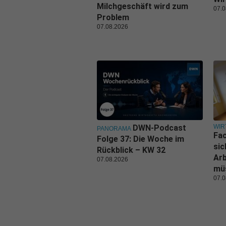
Milchgeschäft wird zum
07.0
Problem
07.08.2026
WIR
DWN-Podcast
PANORAMA
Fa
Folge 37: Die Woche im
sic
Rückblick – KW 32
Ar
07.08.2026
mü
07.0