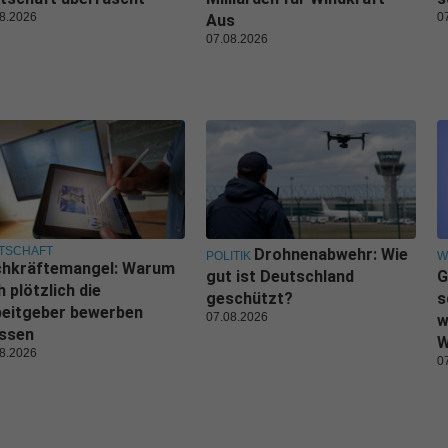
8.2026
0
Aus
07.08.2026
TSCHAFT
Drohnenabwehr: Wie
POLITIK
W
chkräftemangel: Warum
gut ist Deutschland
G
h plötzlich die
geschützt?
s
beitgeber bewerben
07.08.2026
w
ssen
W
8.2026
0