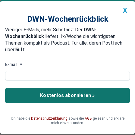
X
DWN-Wochenrückblick
Weniger E-Mails, mehr Substanz: Der
DWN-
Geldanlage Premium
Newsticker
MEIN DWN:
Wochenrückblick
liefert 1x/Woche die wichtigsten
Edelmetalle
DWN-Magazin
China
Themen kompakt als Podcast. Für alle, deren Postfach
überläuft.
DWN-Wochenrückblick
Auto Premium
Cyber-Attacken auf Wahlkommission
E-mail:
*
Russland: Präsident Putin
gewinnt Wahl mit 75 Prozent
Russlands Präsident Putin hat bei seiner
Kostenlos abonnieren »
Wiederwahl eine deutliche Mehrheit errungen.
Ich habe die
Datenschutzerklärung
sowie die
AGB
gelesen und erkläre
mich einverstanden.
Deutsche Wirtschaftsnachrichten