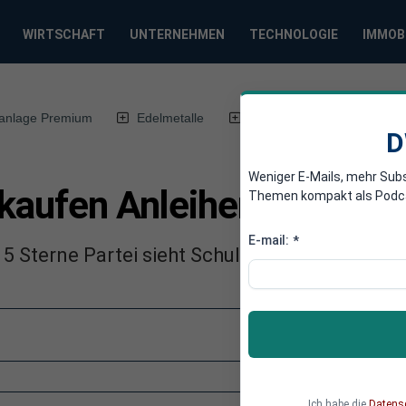
WIRTSCHAFT
UNTERNEHMEN
TECHNOLOGIE
IMMOB
anlage Premium
Edelmetalle
DWN-Magazin
Chin
D
Weniger E-Mails, mehr Sub
kaufen Anleihen und Aktie
Themen kompakt als Podcast
E-mail:
*
5 Sterne Partei sieht Schuldenerleichterungen 
Ich habe die
Datens