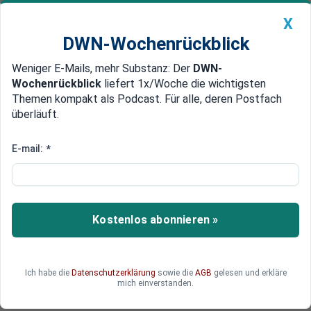
X
DWN-Wochenrückblick
Weniger E-Mails, mehr Substanz: Der
DWN-
Geldanlage Premium
Newsticker
MEIN DWN:
Wochenrückblick
liefert 1x/Woche die wichtigsten
Edelmetalle
DWN-Magazin
China
Themen kompakt als Podcast. Für alle, deren Postfach
überläuft.
DWN-Wochenrückblick
Auto Premium
Rechtssprechung unklar
E-mail:
*
Erste Anzeigen wegen Verstoß
gegen die DSGVO
Nur wenige Stunden nach Inkrafttreten der
Kostenlos abonnieren »
Datenschutzgrundverordnung der EU (DSGVO)
sind bei der Hamburger Datenschutzbehörde
eingegangen.
Ich habe die
Datenschutzerklärung
sowie die
AGB
gelesen und erkläre
mich einverstanden.