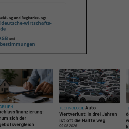
meldung und Registrierung:
@deutsche-wirtschafts-
.de
AGB
und
zbestimmungen
OBILIEN
Auto-
TECHNOLOGIE
T
chlussfinanzierung:
Wertverlust: In drei Jahren
d
rum sich der
ist oft die Hälfte weg
w
gebotsvergleich
09.08.2026
k