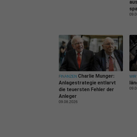
aus
sp
09.0
Charlie Munger:
FINANZEN
WIR
Anlagestrategie entlarvt
län
09.0
die teuersten Fehler der
Anleger
09.08.2026