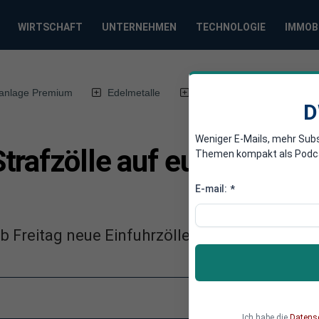
WIRTSCHAFT
UNTERNEHMEN
TECHNOLOGIE
IMMOB
anlage Premium
Edelmetalle
DWN-Magazin
Chin
D
Weniger E-Mails, mehr Sub
trafzölle auf europäische
Themen kompakt als Podcast
E-mail:
*
b Freitag neue Einfuhrzölle auf europäischen
Ich habe die
Datens