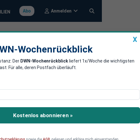
Anmelden
Abo
ILIEN
X
a
DWN-Wochenrückblick
WN-Wochenrückblick
stanz: Der
DWN-Wochenrückblick
liefert 1x/Woche die wichtigsten
n Stahl und
. Für alle, deren Postfach überläuft.
 Stahl und Aluminium.
Kostenlos abonnieren »
chutzerklärung
sowie die
AGB
gelesen und erkläre mich einverstanden.