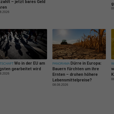
zahlt – jetzt bares Geld
g
aren
0
8.2026
Wo in der EU am
Dürre in Europa:
TSCHAFT
PANORAMA
W
gsten gearbeitet wird
Bauern fürchten um ihre
w
8.2026
Ernten – drohen höhere
K
0
Lebensmittelpreise?
08.08.2026