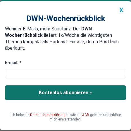
X
DWN-Wochenrückblick
Weniger E-Mails, mehr Substanz: Der
DWN-
Geldanlage Premium
Newsticker
MEIN DWN:
Wochenrückblick
liefert 1x/Woche die wichtigsten
Edelmetalle
DWN-Magazin
China
Themen kompakt als Podcast. Für alle, deren Postfach
überläuft.
DWN-Wochenrückblick
Auto Premium
Neue Demos angkündigt
E-mail:
*
Polizei muss nach Chemnitz:
Fußballspiel Dresden gegen HSV
abgesagt
Kostenlos abonnieren »
Weil die Polizei in Sachsen ihr Personal für
Demonstrationen in Chemnitz abstellen muss,
wurde das Zweitliga-Spiel zwischen Dynamo
Ich habe die
Datenschutzerklärung
sowie die
AGB
gelesen und erkläre
Dresden und dem Hamburger SV am Samstag
mich einverstanden.
abgesagt.