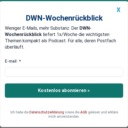
X
DWN-Wochenrückblick
Weniger E-Mails, mehr Substanz: Der
DWN-
Geldanlage Premium
Newsticker
MEIN DWN:
Wochenrückblick
liefert 1x/Woche die wichtigsten
Edelmetalle
DWN-Magazin
China
Themen kompakt als Podcast. Für alle, deren Postfach
überläuft.
DWN-Wochenrückblick
Auto Premium
Abwehr schwer möglich
E-mail:
*
Weltweite Inflation wird auch
Deutschland erreichen
Die Gefahr einer rasch steigenden Inflation in
Kostenlos abonnieren »
Deutschland wird unterschätzt. Das von der EZB
ausgegebene Zwei-Prozent-Ziel ist nicht
abgesichert.
Ich habe die
Datenschutzerklärung
sowie die
AGB
gelesen und erkläre
mich einverstanden.