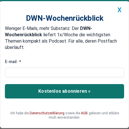
X
DWN-Wochenrückblick
Weniger E-Mails, mehr Substanz: Der
DWN-
Geldanlage Premium
Newsticker
MEIN DWN:
Wochenrückblick
liefert 1x/Woche die wichtigsten
Edelmetalle
DWN-Magazin
China
Themen kompakt als Podcast. Für alle, deren Postfach
überläuft.
DWN-Wochenrückblick
Auto Premium
Blockchain-Monitor vom 15. September
E-mail:
*
NSA-Tools sind weltweit weiter
im Einsatz
Die NSA-Hacker-Software, die 2017 gestohlen
Kostenlos abonnieren »
und veröffentlicht wurde, ist noch immer im
Eisatz, um unbemerkt fremde Computer zum
Krypto-Mining zu missbrauchen.
Ich habe die
Datenschutzerklärung
sowie die
AGB
gelesen und erkläre
mich einverstanden.