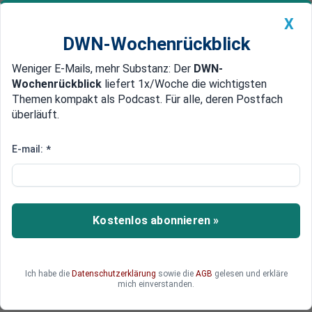
X
DWN-Wochenrückblick
Weniger E-Mails, mehr Substanz: Der
DWN-
Geldanlage Premium
Newsticker
MEIN DWN:
Wochenrückblick
liefert 1x/Woche die wichtigsten
Edelmetalle
DWN-Magazin
China
Themen kompakt als Podcast. Für alle, deren Postfach
überläuft.
DWN-Wochenrückblick
Auto Premium
Zahlreiche Pannen
E-mail:
*
Macron: Atomkraftwerk
Fessenheim wird 2020
abgeschaltet
Kostenlos abonnieren »
Frankreich wird das marode Atomkraftwerk
Fessenheim an der deutschen Grenze im Jahr
2020 abschalten.
Ich habe die
Datenschutzerklärung
sowie die
AGB
gelesen und erkläre
mich einverstanden.