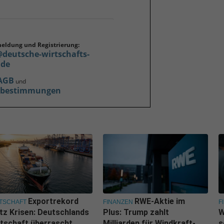
meldung und Registrierung:
@deutsche-wirtschafts-
.de
AGB
und
zbestimmungen
Exportrekord
RWE-Aktie im
TSCHAFT
FINANZEN
F
tz Krisen: Deutschlands
Plus: Trump zahlt
W
tschaft überrascht
Milliarden für Windkraft-
s