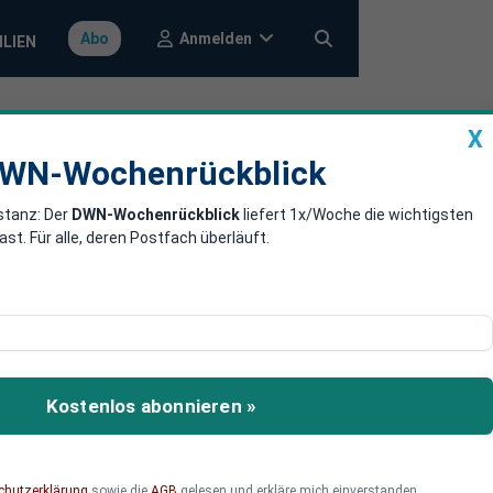
Anmelden
Abo
ILIEN
X
a
DWN-Wochenrückblick
WN-Wochenrückblick
stanz: Der
DWN-Wochenrückblick
liefert 1x/Woche die wichtigsten
mie für
. Für alle, deren Postfach überläuft.
e Regionen in der Türkei.
Kostenlos abonnieren »
chutzerklärung
sowie die
AGB
gelesen und erkläre mich einverstanden.