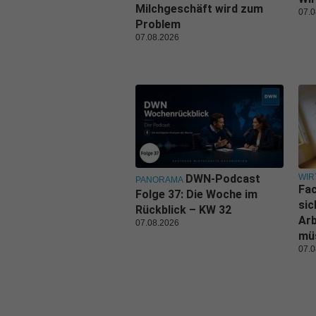
Milchgeschäft wird zum
07.0
Problem
07.08.2026
WIR
DWN-Podcast
PANORAMA
Fa
Folge 37: Die Woche im
sic
Rückblick – KW 32
Ar
07.08.2026
mü
07.0