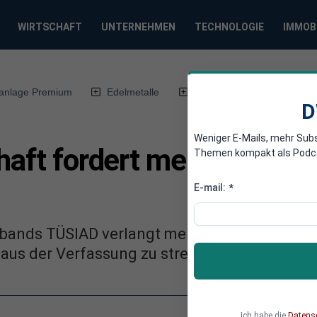
WIRTSCHAFT
UNTERNEHMEN
TECHNOLOGIE
IMMOB
anlage Premium
Edelmetalle
DWN-Magazin
Chin
D
Weniger E-Mails, mehr Sub
haft fordert mehr Autono
Themen kompakt als Podcast
E-mail:
*
rbands TÜSIAD verlangt mehr Autonomie für di
aus der Verfassung zu streichen.
Ich habe die
Datens