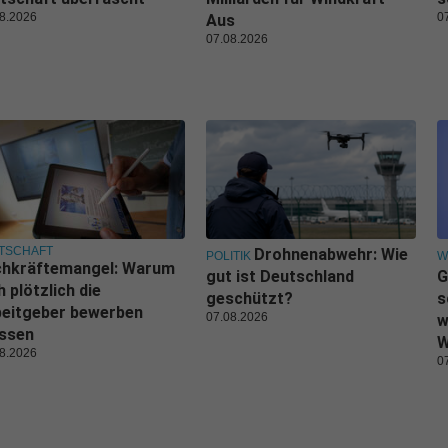
8.2026
0
Aus
07.08.2026
TSCHAFT
Drohnenabwehr: Wie
POLITIK
W
chkräftemangel: Warum
gut ist Deutschland
G
h plötzlich die
geschützt?
s
beitgeber bewerben
07.08.2026
w
ssen
W
8.2026
0