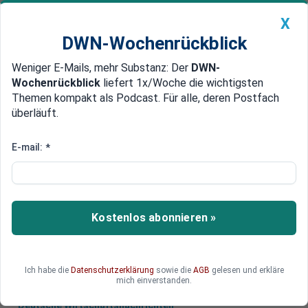
X
DWN-Wochenrückblick
Weniger E-Mails, mehr Substanz: Der
DWN-
Geldanlage Premium
Newsticker
MEIN DWN:
Wochenrückblick
liefert 1x/Woche die wichtigsten
Edelmetalle
DWN-Magazin
China
Themen kompakt als Podcast. Für alle, deren Postfach
überläuft.
DWN-Wochenrückblick
Auto Premium
Wegen Gelbwesten-Protest
E-mail:
*
EU will Frankreich höheres
Defizit erlauben
Frankreichs Präsident Macron erhält für seine
Kostenlos abonnieren »
milliardenschweren Ausgaben Unterstützung
von der EU.
Ich habe die
Datenschutzerklärung
sowie die
AGB
gelesen und erkläre
mich einverstanden.
Deutsche Wirtschaftsnachrichten