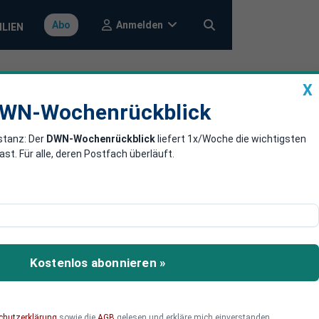
Anmelden
Abo
ILIEN
X
a
DWN-Wochenrückblick
WN-Wochenrückblick
stanz: Der
DWN-Wochenrückblick
liefert 1x/Woche die wichtigsten
chtung von US-
. Für alle, deren Postfach überläuft.
ben. Er bevorzugt die USA
Kostenlos abonnieren »
chutzerklärung
sowie die
AGB
gelesen und erkläre mich einverstanden.