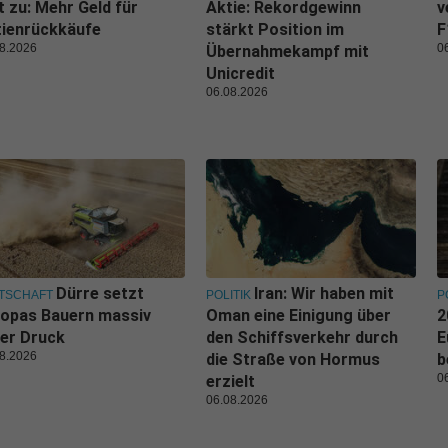
t zu: Mehr Geld für
Aktie: Rekordgewinn
v
tienrückkäufe
stärkt Position im
F
8.2026
0
Übernahmekampf mit
Unicredit
06.08.2026
Dürre setzt
Iran: Wir haben mit
TSCHAFT
POLITIK
P
ropas Bauern massiv
Oman eine Einigung über
2
er Druck
den Schiffsverkehr durch
E
8.2026
die Straße von Hormus
b
0
erzielt
06.08.2026