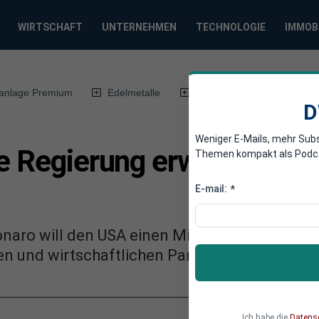
WIRTSCHAFT
UNTERNEHMEN
TECHNOLOGIE
IMMOB
anlage Premium
Edelmetalle
DWN-Magazin
Chin
D
Weniger E-Mails, mehr Sub
e Regierung erwägt Einri
Themen kompakt als Podcast
E-mail:
*
onaro will den USA einen Militärstützpunkt ge
hen und wirtschaftlichen Partner.
Ich habe die
Datens