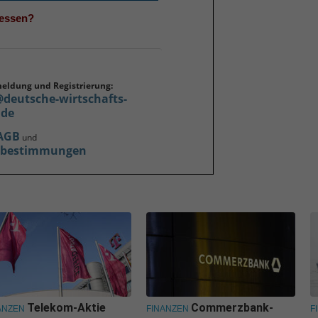
gessen?
meldung und Registrierung:
@deutsche-wirtschafts-
.de
AGB
und
zbestimmungen
Telekom-Aktie
Commerzbank-
ANZEN
FINANZEN
F