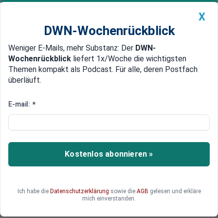
X
DWN-Wochenrückblick
Weniger E-Mails, mehr Substanz: Der
DWN-
Geldanlage Premium
Newsticker
MEIN DWN:
Wochenrückblick
liefert 1x/Woche die wichtigsten
Edelmetalle
DWN-Magazin
China
Themen kompakt als Podcast. Für alle, deren Postfach
überläuft.
DWN-Wochenrückblick
Auto Premium
Lieber Moskau als Lissabon
E-mail:
*
Venezuela verlegt Sitz seiner
Ölgesellschaft von Portugal
nach Russland
Kostenlos abonnieren »
Venezuela verlegt den europäischen Sitz seiner
staatlichen Ölgesellschaft PDVSA von Lissabon
nach Moskau.
Ich habe die
Datenschutzerklärung
sowie die
AGB
gelesen und erkläre
mich einverstanden.