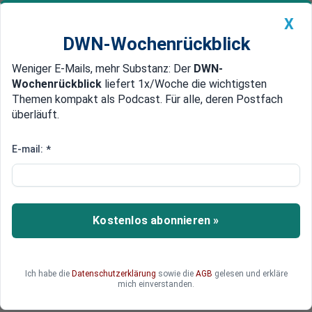
X
DWN-Wochenrückblick
Weniger E-Mails, mehr Substanz: Der
DWN-
Geldanlage Premium
Newsticker
MEIN DWN:
Wochenrückblick
liefert 1x/Woche die wichtigsten
Edelmetalle
DWN-Magazin
China
Themen kompakt als Podcast. Für alle, deren Postfach
überläuft.
DWN-Wochenrückblick
Auto Premium
Finanzielle Repression
E-mail:
*
Zentralbanken weltweit arbeiten
an digitalen Währungen
Bei der IWF-Jahrestagung vergangene Woche
Kostenlos abonnieren »
waren digitale Zentralbankwährungen ein
wichtiges Thema. Die neue Technologie soll den
Regierungen mehr Kontrollmöglichkeiten geben -
Ich habe die
Datenschutzerklärung
sowie die
AGB
gelesen und erkläre
beispielsweise indem Negativzinsen eingeführt
mich einverstanden.
werden.