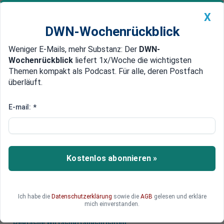
X
DWN-Wochenrückblick
Weniger E-Mails, mehr Substanz: Der
DWN-
Geldanlage Premium
Newsticker
MEIN DWN:
Wochenrückblick
liefert 1x/Woche die wichtigsten
Edelmetalle
DWN-Magazin
China
Themen kompakt als Podcast. Für alle, deren Postfach
überläuft.
DWN-Wochenrückblick
Auto Premium
Deutschland in der Rangliste weit vorn
E-mail:
*
CO2-Emissionen in Europa
gehen zurück
Die Europäer produzieren weniger Treibhausgas.
Kostenlos abonnieren »
In zwei Dritteln der EU-Länder ging der Ausstoß
zurück. Deutschland steht gut da.
Ich habe die
Datenschutzerklärung
sowie die
AGB
gelesen und erkläre
mich einverstanden.
Deutsche Wirtschaftsnachrichten