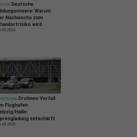
Deutsche
OLITIK
ildungsmisere: Warum
er Nachwuchs zum
tandortrisiko wird
5.08.2026
Drohnen-Vorfall
ANORAMA
m Flughafen
eipzig/Halle:
prengladung entschärft
5.08.2026