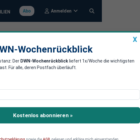
Anmelden
Abo
ILIEN
X
a
DWN-Wochenrückblick
WN-Wochenrückblick
stanz: Der
DWN-Wochenrückblick
liefert 1x/Woche die wichtigsten
Für Gespräche
. Für alle, deren Postfach überläuft.
chinesische Importe
äsidenten vollkommen
Kostenlos abonnieren »
chutzerklärung
sowie die
AGB
gelesen und erkläre mich einverstanden.