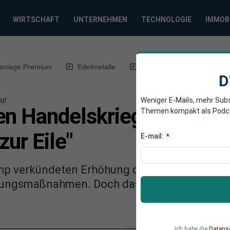
WIRTSCHAFT
UNTERNEHMEN
TECHNOLOGIE
IMMOB
anlage Premium
Edelmetalle
DWN-Magazin
Chin
D
Weniger E-Mails, mehr Sub
igt
en Handelskrieg locker: 
Themen kompakt als Podcast
zur Eile"
E-mail:
*
p verkündeten Erhöhung der Strafzölle auf 
tungsmaßnahmen. Doch das lässt den US-Pr
Ich habe die
Datens