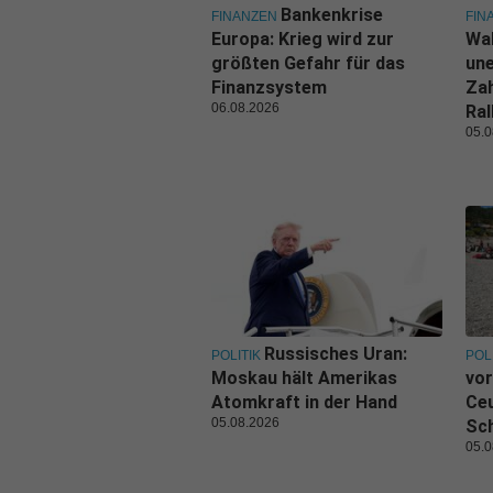
Bankenkrise
FINANZEN
FIN
Europa: Krieg wird zur
Wal
größten Gefahr für das
une
Finanzsystem
Zah
06.08.2026
Ral
05.0
Russisches Uran:
POLITIK
POL
Moskau hält Amerikas
vor
Atomkraft in der Hand
Ceu
05.08.2026
Sc
05.0