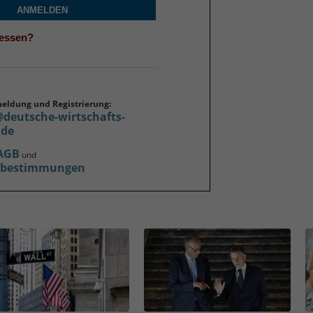
ANMELDEN
gessen?
meldung und Registrierung:
@deutsche-wirtschafts-
.de
AGB
und
zbestimmungen