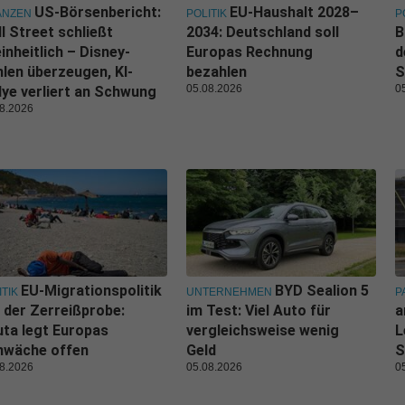
US-Börsenbericht:
EU-Haushalt 2028–
ANZEN
POLITIK
P
l Street schließt
2034: Deutschland soll
B
inheitlich – Disney-
Europas Rechnung
d
len überzeugen, KI-
bezahlen
S
05.08.2026
0
lye verliert an Schwung
8.2026
EU-Migrationspolitik
BYD Sealion 5
ITIK
UNTERNEHMEN
P
 der Zerreißprobe:
im Test: Viel Auto für
a
ta legt Europas
vergleichsweise wenig
L
hwäche offen
Geld
S
8.2026
05.08.2026
0