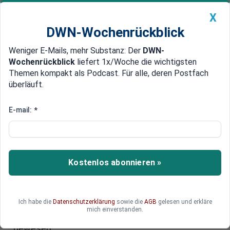
X
DWN-Wochenrückblick
Weniger E-Mails, mehr Substanz: Der
DWN-
Geldanlage Premium
Newsticker
MEIN DWN:
Wochenrückblick
liefert 1x/Woche die wichtigsten
Edelmetalle
DWN-Magazin
China
Themen kompakt als Podcast. Für alle, deren Postfach
überläuft.
DWN-Wochenrückblick
Auto Premium
Weniger als erwartet
E-mail:
*
Uber erlöst bei Börsengang
mehr als 80 Milliarden
Der Börsengang des Jahres ist perfekt: Uber hat
Kostenlos abonnieren »
sich mit der Ausgabe neuer Aktien rund 8,1
Milliarden Dollar bei Anlegern besorgt. Das
Unternehmen wurde dabei insgesamt mit
Ich habe die
Datenschutzerklärung
sowie die
AGB
gelesen und erkläre
enormen 82 Milliarden Dollar bewertet. Doch die
mich einverstanden.
Erwartungen waren noch deutlich höher
gewesen.