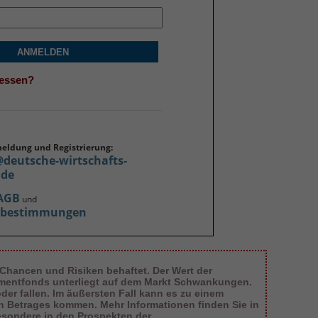
ANMELDEN
gessen?
meldung und Registrierung:
@deutsche-wirtschafts-
.de
AGB
und
zbestimmungen
 Chancen und Risiken behaftet. Der Wert der
tmentfonds unterliegt auf dem Markt Schwankungen.
er fallen. Im äußersten Fall kann es zu einem
en Betrages kommen. Mehr Informationen finden Sie in
esondere in den Prospekten der