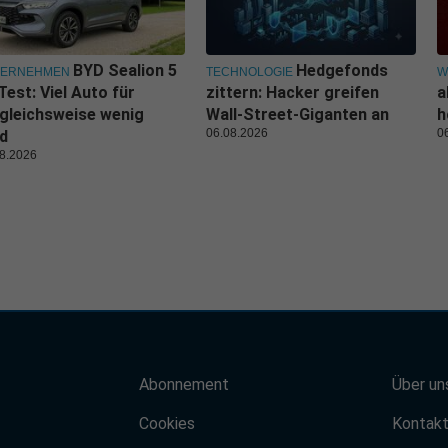
BYD Sealion 5
Hedgefonds
TERNEHMEN
TECHNOLOGIE
W
Test: Viel Auto für
zittern: Hacker greifen
a
gleichsweise wenig
Wall-Street-Giganten an
h
06.08.2026
0
d
8.2026
Abonnement
Über un
Cookies
Kontak