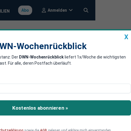
Anmelden
Abo
ILIEN
X
a
DWN-Wochenrückblick
WN-Wochenrückblick
stanz: Der
DWN-Wochenrückblick
liefert 1x/Woche die wichtigsten
ügeln Börsen
. Für alle, deren Postfach überläuft.
ie Kräfteverhältnisse an
n einzelne Tech-Aktien
Kostenlos abonnieren »
chutzerklärung
sowie die
AGB
gelesen und erkläre mich einverstanden.