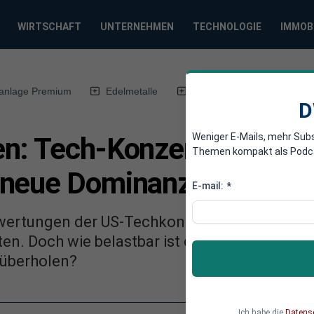
WIRTSCHAFT
UNTERNEHMEN
TECHNOLOGIE
IMMOB
anlage Premium
Edelmetalle
DWN-Magazin
Chin
D
Weniger E-Mails, mehr Sub
n: Tech-Konzerne überfl
Themen kompakt als Podcast
 neue Dominanz
E-mail:
*
wertungen der US-Techkonzerne verschieben d
n. Doch wie belastbar ist dieser Trend, wen
 überholen?
Ich habe die
Datens