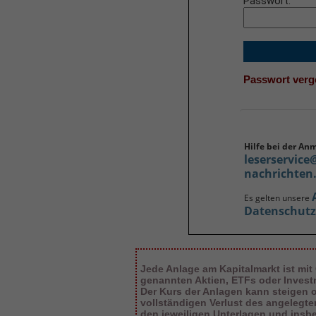
Passwort
Passwort ver
Hilfe bei der An
leserservice
nachrichten
Es gelten unsere
Datenschut
Jede Anlage am Kapitalmarkt ist mit
genannten Aktien, ETFs oder Inves
Der Kurs der Anlagen kann steigen od
vollständigen Verlust des angelegt
den jeweiligen Unterlagen und insb