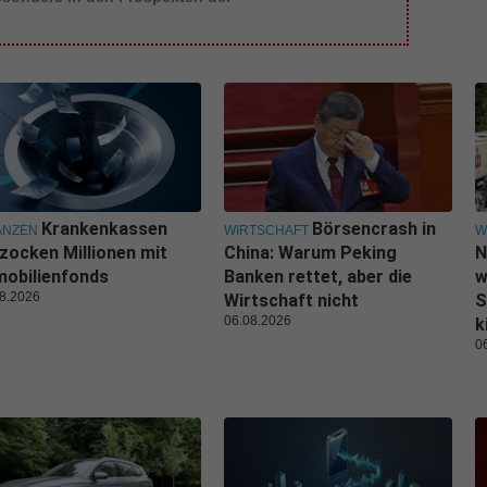
Krankenkassen
Börsencrash in
ANZEN
WIRTSCHAFT
W
zocken Millionen mit
China: Warum Peking
N
obilienfonds
Banken rettet, aber die
w
8.2026
Wirtschaft nicht
S
06.08.2026
k
0