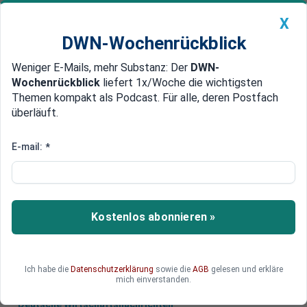
X
DWN-Wochenrückblick
Weniger E-Mails, mehr Substanz: Der
DWN-
Geldanlage Premium
Newsticker
MEIN DWN:
Wochenrückblick
liefert 1x/Woche die wichtigsten
Edelmetalle
DWN-Magazin
China
Themen kompakt als Podcast. Für alle, deren Postfach
überläuft.
DWN-Wochenrückblick
Auto Premium
Vorteile des EU-Binnenmarkts
E-mail:
*
Deutschland Zweiter beim EU-
Wohlstandsindikator
Deutschland liegt in der Rangliste des EU-
Kostenlos abonnieren »
Wohlstandsindikators auf dem zweiten Platz.
Nur Luxemburg ist noch besser.
Ich habe die
Datenschutzerklärung
sowie die
AGB
gelesen und erkläre
mich einverstanden.
Deutsche Wirtschaftsnachrichten