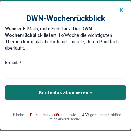
X
DWN-Wochenrückblick
Weniger E-Mails, mehr Substanz: Der
DWN-
Geldanlage Premium
Newsticker
MEIN DWN:
Wochenrückblick
liefert 1x/Woche die wichtigsten
Edelmetalle
DWN-Magazin
China
Themen kompakt als Podcast. Für alle, deren Postfach
überläuft.
DWN-Wochenrückblick
Auto Premium
Transport per Kesselwagen
E-mail:
*
Schienen-Logistiker VTG will
Deutschland flächendeckend mit
LNG versorgen
Kostenlos abonnieren »
Weltweit nimmt die Nachfrage nach LNG zu. Der
Schienen-Logistiker VTG sieht darin eine große
Chance - das Hamburger Traditions-
Ich habe die
Datenschutzerklärung
sowie die
AGB
gelesen und erkläre
Unternehmen will das Flüssiggas
mich einverstanden.
deutschlandweit per Kesselwagen