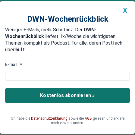
X
DWN-Wochenrückblick
Weniger E-Mails, mehr Substanz: Der
DWN-
Geldanlage Premium
Newsticker
MEIN DWN:
Wochenrückblick
liefert 1x/Woche die wichtigsten
Edelmetalle
DWN-Magazin
China
Themen kompakt als Podcast. Für alle, deren Postfach
überläuft.
DWN-Wochenrückblick
Auto Premium
Software erkennt männliche und weibliche Denkmuster
E-mail:
*
Studie beweist: Gehirne von
Mann und Frau funktionieren
unterschiedlich
Kostenlos abonnieren »
Die Gehirne von Frauen und Männern
unterscheiden sich laut einer Studie, die mit Hilfe
von Künstlicher Intelligenz (KI) durchgeführt
Ich habe die
Datenschutzerklärung
sowie die
AGB
gelesen und erkläre
wurde.
mich einverstanden.