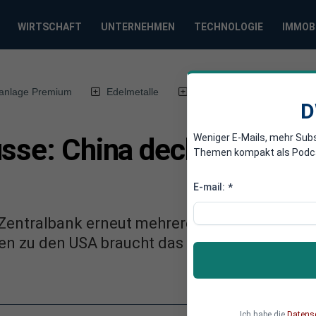
WIRTSCHAFT
UNTERNEHMEN
TECHNOLOGIE
IMMOB
anlage Premium
Edelmetalle
DWN-Magazin
Chin
D
Weniger E-Mails, mehr Sub
sse: China deckt sich wei
Themen kompakt als Podcast
E-mail:
*
 Zentralbank erneut mehrere Tonnen Gold ge
n zu den USA braucht das Land eine Absiche
Ich habe die
Datens