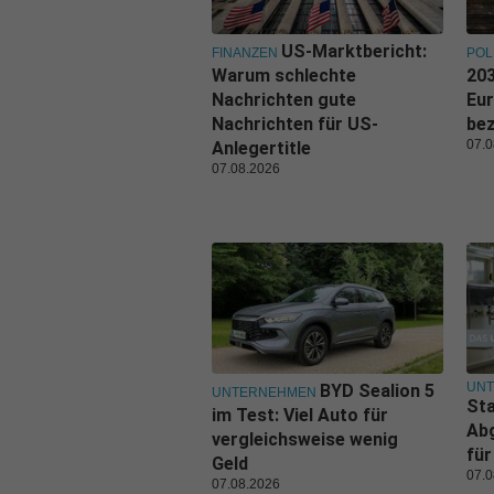
US-Marktbericht:
FINANZEN
POL
Warum schlechte
203
Nachrichten gute
Eu
Nachrichten für US-
be
07.0
Anlegertitle
07.08.2026
UN
BYD Sealion 5
UNTERNEHMEN
Sta
im Test: Viel Auto für
Ab
vergleichsweise wenig
für
Geld
07.0
07.08.2026