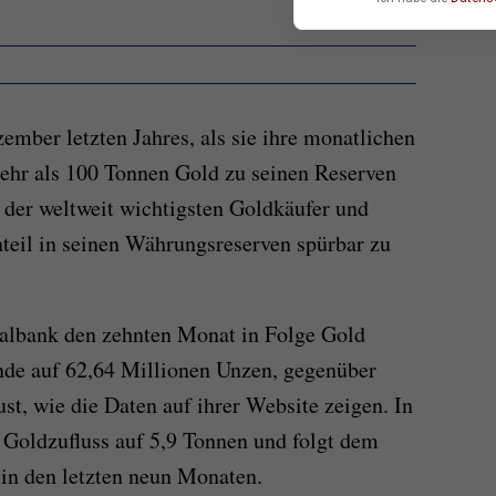
ember letzten Jahres, als sie ihre monatlichen
hr als 100 Tonnen Gold zu seinen Reserven
r der weltweit wichtigsten Goldkäufer und
nteil in seinen Währungsreserven spürbar zu
albank den zehnten Monat in Folge Gold
ände auf 62,64 Millionen Unzen, gegenüber
t, wie die Daten auf ihrer Website zeigen. In
e Goldzufluss auf 5,9 Tonnen und folgt dem
in den letzten neun Monaten.