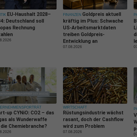
EU-Haushalt 2028–
Goldpreis aktuell
ITIK
FINANZEN
P
4: Deutschland soll
kräftig im Plus: Schwache
B
ropas Rechnung
US-Arbeitsmarktdaten
L
zahlen
treiben Goldpreis-
d
8.2026
Entwicklung an
l
07.08.2026
0
TERNEHMENSPORTRÄT
WIRTSCHAFT
P
rt-up CYNiO: CO2 – das
Rüstungsindustrie wächst
V
gas als Wunderwaffe
rasant, doch der Cashflow
W
 die Chemiebranche?
wird zum Problem
p
8.2026
07.08.2026
0