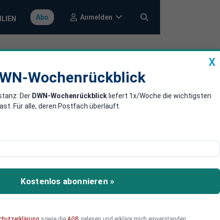
Anmelden
Abo
ILIEN
X
a
DWN-Wochenrückblick
WN-Wochenrückblick
stanz: Der
DWN-Wochenrückblick
liefert 1x/Woche die wichtigsten
ter mit Gold
. Für alle, deren Postfach überläuft.
kauft. Wegen der
rung gegen seine großen
Kostenlos abonnieren »
chutzerklärung
sowie die
AGB
gelesen und erkläre mich einverstanden.